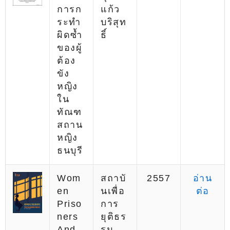
การก
แก้ว
ระทำ
บริสุท
ผิดซ้ำ
ธิ์
ของผู้
ต้อง
ขัง
หญิง
ใน
ทัณฑ
สถาน
หญิง
ธนบุรี
Wom
สถาบั
2557
อ่าน
En
นเพื่อ
ต่อ
Priso
การ
Ners
ยุติธร
And
รม