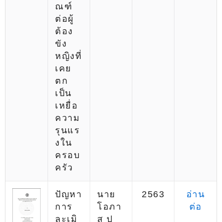
ณฑ์
ต่อผู้
ต้อง
ขัง
หญิงที่
เคย
ตก
เป็น
เหยื่อ
ความ
รุนแร
งใน
ครอบ
ครัว
ปัญหา
นาย
2563
อ่าน
การ
โอภา
ต่อ
ละเมิ
ส ป