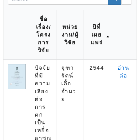
e
a
r
ชื่อ
c
เรื่อง/
หน่วย
ปีที่
h
โครง
งาน/ผู้
เผย
การ
วิจัย
แพร่
วิจัย
ปัจจัย
จุฑา
2544
อ่าน
ที่มี
รัตน์
ต่อ
ความ
เอื้อ
เสี่ยง
อำนว
ต่อ
ย
การ
ตก
เป็น
เหยื่อ
อาชญ