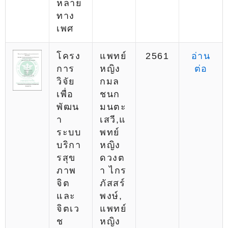
หลาย
ทาง
เพศ
โครง
แพทย์
2561
อ่าน
การ
หญิง
ต่อ
วิจัย
กมล
เพื่อ
ชนก
พัฒน
มนตะ
า
เสวี,แ
ระบบ
พทย์
บริกา
หญิง
รสุข
ดวงต
ภาพ
า ไกร
จิต
ภัสสร์
และ
พงษ์,
จิตเว
แพทย์
ช
หญิง