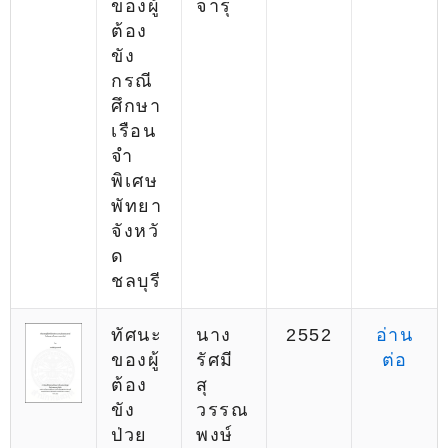
ของผู้
จารุ
ต้อง
ขัง
กรณี
ศึกษา
เรือน
จำ
พิเศษ
พัทยา
จังหวั
ด
ชลบุรี
ทัศนะ
นาง
2552
อ่าน
ของผู้
รัศมี
ต่อ
ต้อง
สุ
ขัง
วรรณ
ป่วย
พงษ์