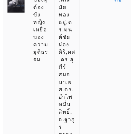
ต้อง
มัย
ขัง
ทอง
หญิง
อยู่,ด
เหยื่อ
ร.มน
ของ
ต์ชัย
ความ
ผ่อง
ยุติธร
ศิริ,ผศ
รม
.ดร.สุ
ภีร์
สมอ
นา,ผ
ศ.ดร.
อำไพ
หมื่น
สิทธิ์,
อ.ฐากู
ร