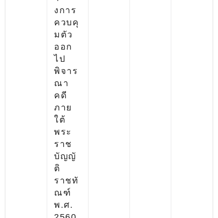
งการ
ควบคุ
มตัว
ออก
ไป
พิจาร
ณา
คดี
ภาย
ใต้
พระ
ราช
บัญญั
ติ
ราชทั
ณฑ์
พ.ศ.
2560