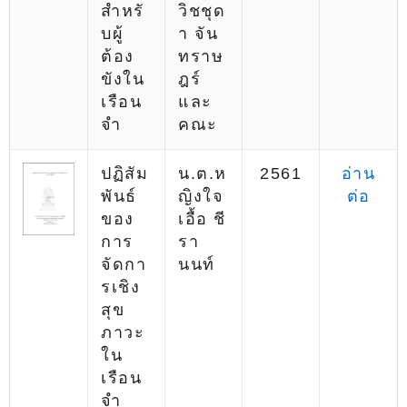
สำหรั
วิชชุด
บผู้
า จัน
ต้อง
ทราษ
ขังใน
ฎร์
เรือน
และ
จำ
คณะ
ปฏิสัม
น.ต.ห
2561
อ่าน
พันธ์
ญิงใจ
ต่อ
ของ
เอื้อ ชี
การ
รา
จัดกา
นนท์
รเชิง
สุข
ภาวะ
ใน
เรือน
จำ