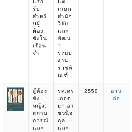
แรก
แต้
รับ
เกษม
สำหรั
สำนัก
บผู้
วิจัย
ต้อง
และ
ขังใน
พัฒน
เรือน
า
จำ
ระบบ
งาน
ราชทั
ณฑ์
ผู้ต้อง
รศ.ดร
2558
อ่าน
ขัง
.กฤต
ต่อ
หญิง:
ยา อา
สถาน
ชวนิจ
การณ์
กุล
และ
และ