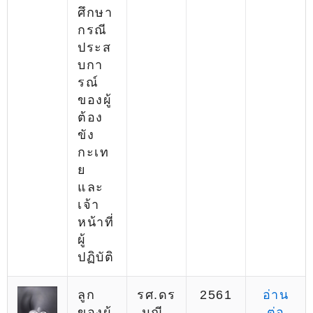
ศึกษา
กรณี
ประส
บกา
รณ์
ของผู้
ต้อง
ขัง
กะเท
ย
และ
เจ้า
หน้าที่
ผู้
ปฏิบัติ
ลูก
รศ.ดร
2561
อ่าน
ของผู้
.มณี
ต่อ