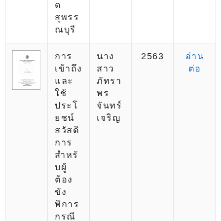
ด
สุพรร
ณบุรี
การ
นาง
2563
อ่าน
เข้าถึง
สาว
ต่อ
และ
ภัทรา
ใช้
พร
ประโ
จันทร์
ยชน์
เจริญ
สวัสดิ
การ
สำหรั
บผู้
ต้อง
ขัง
พิการ
กรณี