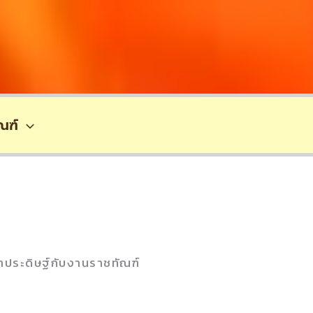
ณฑ์
าประดิษฐ์กับงานราชทัณฑ์