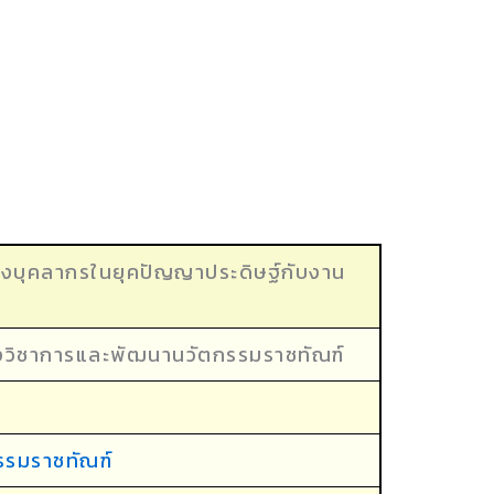
ของบุคลากรในยุคปัญญาประดิษฐ์กับงาน
วิชาการและพัฒนานวัตกรรมราชทัณฑ์
รรมรา
ชทัณฑ์