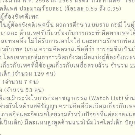
บประมาณ พ.ศ. 2558 ถึง 2563 มีอัตรากระทำผิดซ้ำ ร้อยละ
ดีเพศ ประมาณร้อยละ1 (ร้อยละ 0.55 ถึง 0.95)
ผู้ต้องขังคดีเพศ
ิดในผู้ต้องขังคดีเพศนั้น ผลการศึกษาแบบราย กรณี ในผู
ิทยาและ ด้านเพศที่เกี่ยวข้องกับการกระทำผิดทางเพศ
ยทอดทิ้ง ไม่ได้รับการเอาใจใส่ และความรักจากพ่อแม
ยวกับเพศ (เช่น ความคิดความเชื่อที่ว่า การข่มขืนเป็นเ
โดยเฉพาะกลุ่มอาการวิตกกังวลเมื่อแบ่งผู้ต้องขังกระ
กี่ยวกับเพศที่มีข้อมูลเกี่ยวกับเหยื่อครบถ้วน จำนวน 2
็นเด็ก (จำนวน 129 คน)
ัย (จำนวน 7 คน)
ญิง (จำนวน 53 คน)
้ที่ต้องเฝ้าระวังในการก่ออาชญากรรม (Watch List) จ
แตกต่างกันในด้านสติปัญญา ความคิดที่บิดเบือนเกี่ยวกั
ขภาพจิตและจิตเวชโดยรวมสำหรับปัจจยที่แต่ละกลมแตก
ี่เป็นเด็ก) มีคะแนนสูงสุดด้านแนวโน้มโรคใคร่เด็ก ป