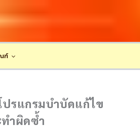
ณฑ์
ะโปรแกรมบำบัดแก้ไข
ะทำผิดซ้ำ