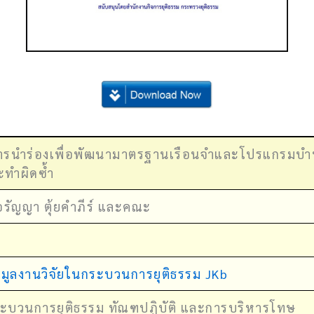
รนำร่องเพื่อพัฒนามาตรฐานเรือนจำและโปรแกรมบำบัดแ
ทำผิดซ้ำ
อรัญญา ตุ้ยคําภีร์ และคณะ
มูลงานวิจัยในกระบวนการยุติธรรม JKb
ะบวนการยุติธรรม ทัณฑปฏิบัติ และการบริหารโทษ