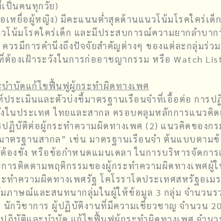
่เป็นคนทุกวัย)
หยื่อผู้หญิง) มีคะแนนต่ำสุดด้านแนวโน้มโรคใคร่เด็ก นอ
านแนวโน้มโรคใคร่เด็ก และมีประสบการณ์ความยากลำบากวัย
รมีการคำนึงถึงปัจจัยสำคัญต่างๆ ของแต่ละกลุ่มร่วม
ที่ต้องเฝ้าระวังในการก่ออาชญากรรม หรือ Watch List
ะบำบัดแก้ไขฟื้นฟูผู้กระทำผิดทางเพศ
ประเมินและตัวบ่งชี้มาตรฐานเรือนจำที่เอื้อต่อ การปฏ
ทั้งในประเทศ ไทยและสากล ครอบคลุมหลักการแนวคิดแ
ปฏิบัติต่อผู้กระทำความผิดทางเพศ (2) แนวคิดของกร
ะมุ่งสู่มาตรฐานสากล” เช่น มาตรฐานเรือนจำ ต้นแบบตา
้ต้องขัง หรือข้อกำหนดแมนเดลา ในการบริหารจัดการ
ะการติดตามพฤติกรรมของผู้กระทำความผิดทางเพศผู้
ระทำความผิดทางเพศรัฐ โคโรราโดประเทศสหรัฐอเมร
ัมภาษณ์และสนทนากลุ่มในผู้ให้ข้อมูล 3 กลุ่ม จำนวนรวม
 นักวิชาการ ผู้ปฏิบัติงานที่มีความเชี่ยวชาญ จำนวน 2
ปฏิบัติและบำบัด แก้ไขฟื้นฟูผู้กระทำผิดทางเพศ จำนว