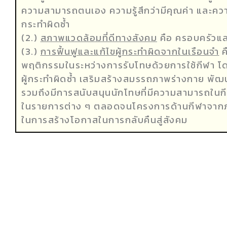
ความสามารถตนเอง ความรู้สึกว่ามีคุณค่า และคว
กระทำผิดซ้ำ
(2.)
สภาพแวดล้อมที่ดีทางสังคม
คือ ครอบครัวแล
(3.)
การฟื้นฟูและแก้ไขผู้กระทำผิดจากในเรือนจำ
ค
พฤติกรรมในระหว่างการรับโทษด้วยการใช้กีฬา โดยก
ผู้กระทำผิดซ้ำ เสริมสร้างสมรรถภาพร่างกาย พัฒน
รวมถึงมีการสนับสนุนนักโทษที่มีความสามารถในกีฬ
ในรายการต่าง ๆ ตลอดจนโครงการด้านกีฬาจากภา
ในการสร้างโอกาสในการกลับคืนสู่สังคม