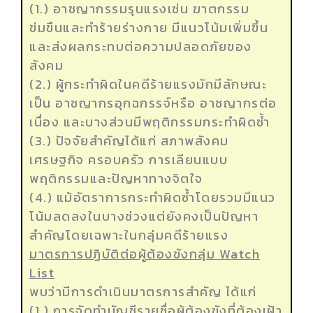
(1.) อาชญากรรมรุนแรงเช่น ฆาตกรรม
ข่มขืนและทำร้ายร่างกาย มีแนวโน้มเพิ่มขึ้น
และส่งผลกระทบต่อความปลอดภัยของ
สังคม
(2.) ผู้กระทำผิดในคดีร้ายแรงมักมีลักษณะ
เป็น อาชญากรอุกฉกรรจ์หรือ อาชญากรต่อ
เนื่อง และบางส่วนมีพฤติกรรมกระทำผิดซ้ำ
(3.) ปัจจัยสำคัญได้แก่ สภาพสังคม
เศรษฐกิจ ครอบครัว การเลียนแบบ
พฤติกรรมและปัญหาทางจิตใจ
(4.) แม้อัตราการกระทำผิดซ้ำโดยรวมมีแนว
โน้มลดลงในบางช่วงแต่ยังคงเป็นปัญหา
สำคัญโดยเฉพาะในกลุ่มคดีร้ายแรง
มาตรการปฏิบัติต่อผู้ต้องขังกลุ่ม Watch
List
พบว่ามีการดำเนินมาตรการสำคัญ ได้แก่
(1.) การจัดทำบัญชีรายชื่อผู้ต้องขังที่ต้องเฝ้า